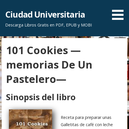
S
a
Ciudad Universitaria
l
Descarga Libros Gratis en PDF, EPUB y MOBI
t
a
r
101 Cookies —
a
l
memorias De Un
c
o
Pastelero—
n
t
e
Sinopsis del libro
n
i
d
Receta para preparar unas
o
Galletitas de café con leche