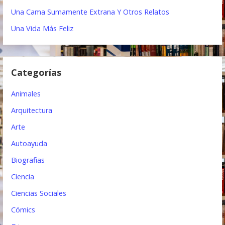
ó
Una Cama Sumamente Extrana Y Otros Relatos
n
Una Vida Más Feliz
d
e
Categorías
e
Animales
n
Arquitectura
t
Arte
r
Autoayuda
a
Biografias
d
Ciencia
a
Ciencias Sociales
s
Cómics