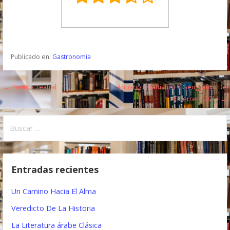
Publicado en:
Gastronomia
← Poética Teatral
Anuario Estadístico Y Geográfico De
N
Guerrero 2014 →
a
B
v
u
e
s
c
g
Entradas recientes
a
a
r
Un Camino Hacia El Alma
:
c
Veredicto De La Historia
i
La Literatura árabe Clásica