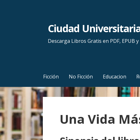
S
a
l
Ciudad Universitari
t
a
Descarga Libros Gratis en PDF, EPUB 
r
a
l
c
Ficción
No Ficción
Educacion
R
o
n
t
e
Una Vida Más
n
i
d