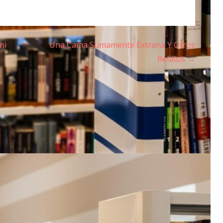
ni
Una Cama Sumamente Extrana Y Otros
Relatos →