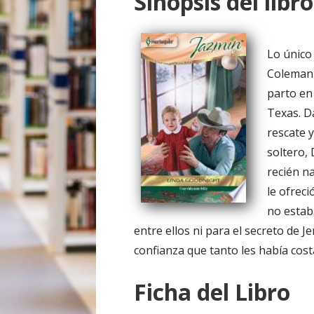
Sinopsis del libro
o
Lo único 
Coleman 
parto en
Texas. D
rescate y
soltero, 
recién na
le ofrec
no estab
entre ellos ni para el secreto de J
confianza que tanto les había cost
Ficha del Libro