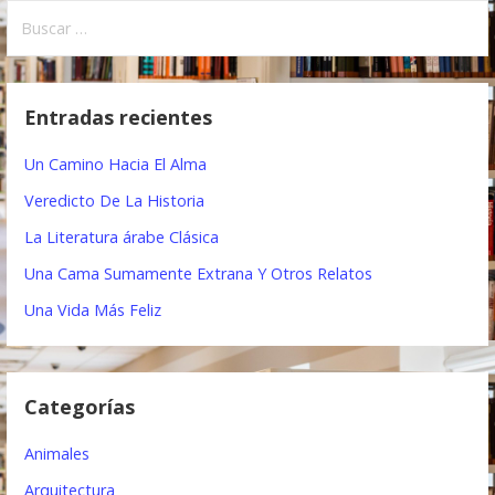
B
v
u
e
s
c
g
Entradas recientes
a
a
r
Un Camino Hacia El Alma
:
c
Veredicto De La Historia
i
La Literatura árabe Clásica
ó
Una Cama Sumamente Extrana Y Otros Relatos
n
Una Vida Más Feliz
d
e
Categorías
e
Animales
n
Arquitectura