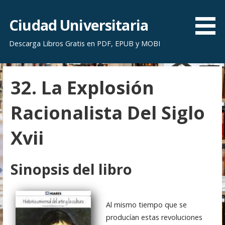
S
a
Ciudad Universitaria
l
Descarga Libros Gratis en PDF, EPUB y MOBI
t
a
r
32. La Explosión
a
l
Racionalista Del Siglo
c
o
Xvii
n
t
e
Sinopsis del libro
n
i
d
Al mismo tiempo que se
o
producían estas revoluciones