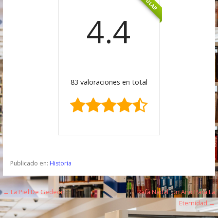
POPULAR
4.4
83 valoraciones en total
Publicado en:
Historia
← La Piel De Gedeón
Rafa Nadal. Un Año Para La
N
Eternidad →
a