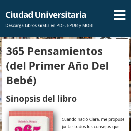
S
a
Ciudad Universitaria
l
Descarga Libros Gratis en PDF, EPUB y MOBI
t
a
r
365 Pensamientos
a
l
(del Primer Año Del
c
o
Bebé)
n
t
e
Sinopsis del libro
n
i
d
Cuando nació Clara, me propuse
o
juntar todos los consejos que