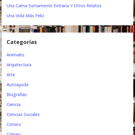
d
Una Cama Sumamente Extrana Y Otros Relatos
e
Una Vida Más Feliz
e
n
Categorías
t
Animales
r
Arquitectura
a
Arte
d
Autoayuda
a
Biografias
s
Ciencia
Ciencias Sociales
Cómics
Crimen