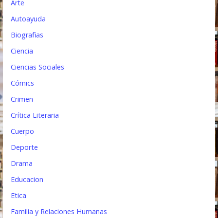
t
Arte
Autoayuda
r
Biografias
a
Ciencia
d
Ciencias Sociales
a
Cómics
s
Crimen
Crítica Literaria
Cuerpo
Deporte
Drama
Educacion
Etica
Familia y Relaciones Humanas