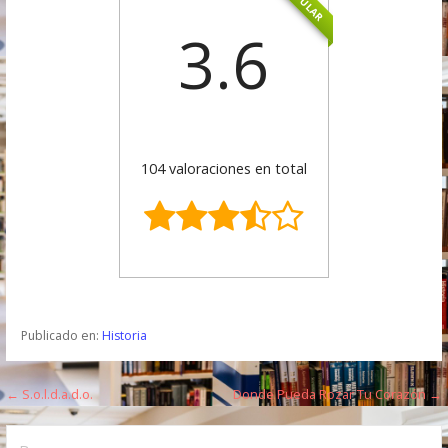
POPULAR
3.6
104 valoraciones en total
Publicado en:
Historia
← S.o.l.d.a.d.o.
Donde Pueda Rozar Tu Corazón →
N
a
B