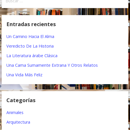
u
v
s
e
c
Entradas recientes
a
g
r
Un Camino Hacia El Alma
a
:
Veredicto De La Historia
c
La Literatura árabe Clásica
i
Una Cama Sumamente Extrana Y Otros Relatos
ó
Una Vida Más Feliz
n
d
Categorías
e
e
Animales
n
Arquitectura