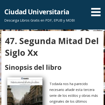
S
a
Ciudad Universitaria
l
Descarga Libros Gratis en PDF, EPUB y MOBI
t
a
r
47. Segunda Mitad Del
a
l
Siglo Xx
c
o
n
Sinopsis del libro
t
e
n
Todavía nos ha parecido
i
necesario añadir esta tercera
d
serie de los estilos y obras más
o
originales de los últimos