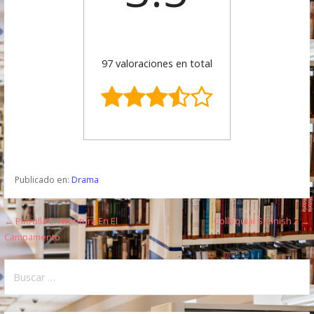
97 valoraciones en total
Publicado en:
Drama
← Patrulla E. Aventura En El
Colloquial Spanish 2 →
N
Campamento
a
B
v
u
e
s