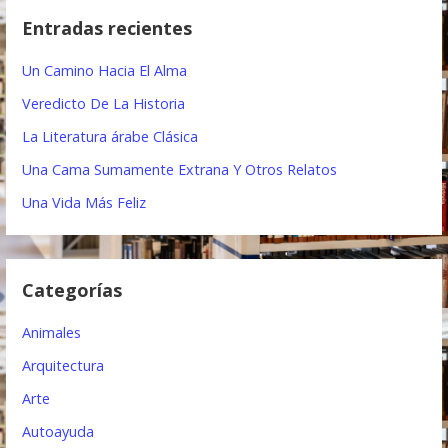
c
g
Entradas recientes
a
a
r
Un Camino Hacia El Alma
:
c
Veredicto De La Historia
i
La Literatura árabe Clásica
ó
Una Cama Sumamente Extrana Y Otros Relatos
n
Una Vida Más Feliz
d
e
Categorías
e
Animales
n
Arquitectura
t
Arte
r
Autoayuda