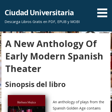
S
a
Ciudad Universitaria
l
Descarga Libros Gratis en PDF, EPUB y MOBI
t
a
r
A New Anthology Of
a
l
Early Modern Spanish
c
o
Theater
n
t
e
Sinopsis del libro
n
i
d
An anthology of plays from the
o
Spanish Golden Age contains