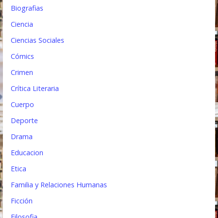
a
Biografias
d
Ciencia
a
Ciencias Sociales
s
Cómics
Crimen
Crítica Literaria
Cuerpo
Deporte
Drama
Educacion
Etica
Familia y Relaciones Humanas
Ficción
Filosofia