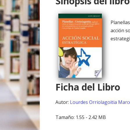
Sinopsis del libro
o
Planellas
acción s
estrategi
Ficha del Libro
Autor:
Lourdes Orriolagoitia
Marce
Tamaño: 1.55 - 2.42 MB