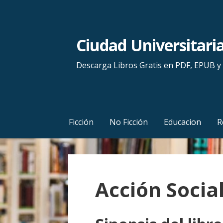
S
a
l
Ciudad Universitari
t
a
Descarga Libros Gratis en PDF, EPUB 
r
a
l
c
Ficción
No Ficción
Educacion
R
o
n
t
e
Acción Socia
n
i
d