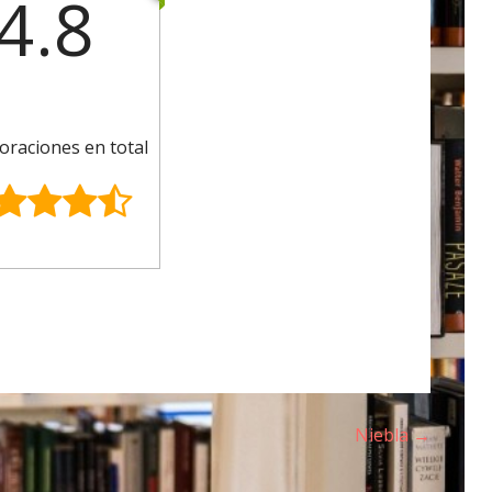
4.8
oraciones en total
Niebla →