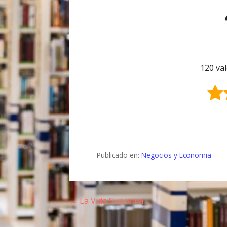
120 val
Publicado en:
Negocios y Economia
← La Vida Suprema
N