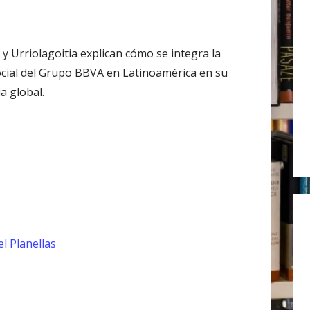
r
:
 y Urriolagoitia explican cómo se integra la
ocial del Grupo BBVA en Latinoamérica en su
a global.
l Planellas