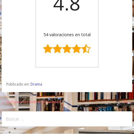
4.8
54 valoraciones en total
Publicado en:
Drama
← Reflexiones Sobre La Navidad
68 →
N
a
B
u
v
s