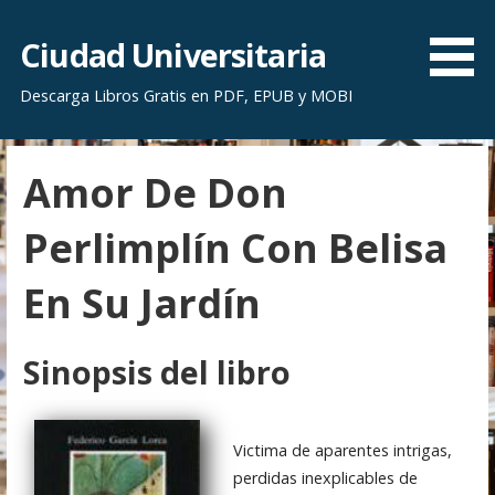
S
a
Ciudad Universitaria
l
Descarga Libros Gratis en PDF, EPUB y MOBI
t
a
r
Amor De Don
a
l
Perlimplín Con Belisa
c
o
En Su Jardín
n
t
e
Sinopsis del libro
n
i
d
Victima de aparentes intrigas,
o
perdidas inexplicables de