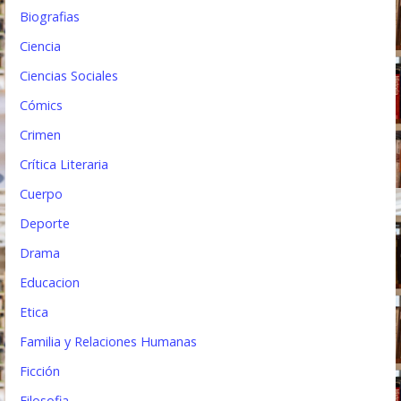
Biografias
a
Ciencia
d
Ciencias Sociales
a
Cómics
s
Crimen
Crítica Literaria
Cuerpo
Deporte
Drama
Educacion
Etica
Familia y Relaciones Humanas
Ficción
Filosofia