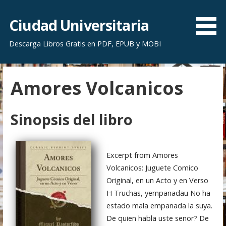
S
a
Ciudad Universitaria
l
Descarga Libros Gratis en PDF, EPUB y MOBI
t
a
r
Amores Volcanicos
a
l
c
Sinopsis del libro
o
n
t
Excerpt from Amores
e
Volcanicos: Juguete Comico
n
Original, en un Acto y en Verso
i
H Truchas, yempanadau No ha
d
estado mala empanada la suya.
o
De quien habla uste senor? De