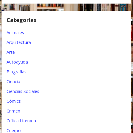
d
e
Categorías
e
Animales
n
Arquitectura
t
Arte
r
Autoayuda
a
Biografias
d
Ciencia
a
Ciencias Sociales
s
Cómics
Crimen
Crítica Literaria
Cuerpo