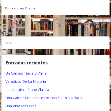
Publicado en:
Drama
← Compart
Romeo Y Julieta/ Romeo And Juliet
N
→
a
B
v
u
e
s
c
g
Entradas recientes
a
a
r
Un Camino Hacia El Alma
:
c
Veredicto De La Historia
i
La Literatura árabe Clásica
ó
Una Cama Sumamente Extrana Y Otros Relatos
n
Una Vida Más Feliz