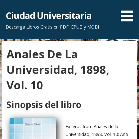
S
a
Ciudad Universitaria
l
Descarga Libros Gratis en PDF, EPUB y MOBI
t
a
r
Anales De La
a
l
Universidad, 1898,
c
o
Vol. 10
n
t
e
Sinopsis del libro
n
i
d
Excerpt from Anales de la
o
Universidad, 1898, Vol. 10: Ano