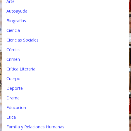
t
Arte
Autoayuda
r
Biografias
a
Ciencia
d
Ciencias Sociales
a
Cómics
s
Crimen
Crítica Literaria
Cuerpo
Deporte
Drama
Educacion
Etica
Familia y Relaciones Humanas