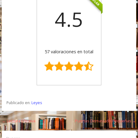
4.5
57 valoraciones en total
Publicado en:
Leyes
← Lectura Efectiva
Puertas Demasiado Pequeñas →
N
a
B