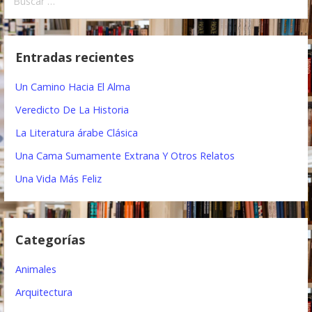
u
v
s
e
c
Entradas recientes
a
g
r
Un Camino Hacia El Alma
a
:
Veredicto De La Historia
c
La Literatura árabe Clásica
i
Una Cama Sumamente Extrana Y Otros Relatos
ó
Una Vida Más Feliz
n
d
Categorías
e
e
Animales
n
Arquitectura