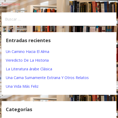
N
Democracia
a
B
v
u
e
s
c
g
Entradas recientes
a
a
r
Un Camino Hacia El Alma
:
c
Veredicto De La Historia
i
La Literatura árabe Clásica
ó
Una Cama Sumamente Extrana Y Otros Relatos
n
Una Vida Más Feliz
d
e
Categorías
e