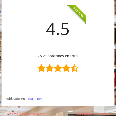
POPULAR
4.5
76 valoraciones en total
Publicado en:
Educacion
← Sistema De Enseñanza Y
Mentidero De Madrid →