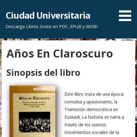
S
a
Ciudad Universitaria
l
Descarga Libros Gratis en PDF, EPUB y MOBI
t
a
r
Años En Claroscuro
a
l
c
Sinopsis del libro
o
n
t
Este libro trata de una época
e
convulsa y apasionante, la
n
Transición democrática en
i
Euskadi. La historia se narra a
d
través de los nuevos
o
movimientos sociales de la