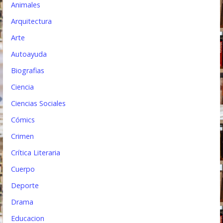
Animales
n
Arquitectura
t
Arte
r
Autoayuda
a
Biografias
d
Ciencia
a
Ciencias Sociales
s
Cómics
Crimen
Crítica Literaria
Cuerpo
Deporte
Drama
Educacion