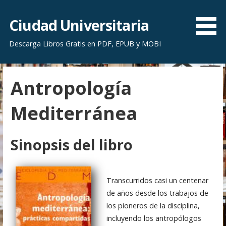
S
a
Ciudad Universitaria
l
Descarga Libros Gratis en PDF, EPUB y MOBI
t
a
r
Antropología
a
l
Mediterránea
c
o
n
Sinopsis del libro
t
e
n
Transcurridos casi un centenar
i
de años desde los trabajos de
d
los pioneros de la disciplina,
o
incluyendo los antropólogos