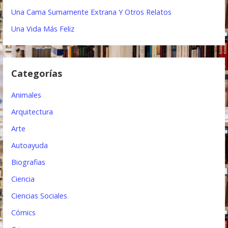
i
Una Cama Sumamente Extrana Y Otros Relatos
ó
Una Vida Más Feliz
n
d
Categorías
e
e
Animales
n
Arquitectura
t
Arte
Autoayuda
r
Biografias
a
Ciencia
d
Ciencias Sociales
a
Cómics
s