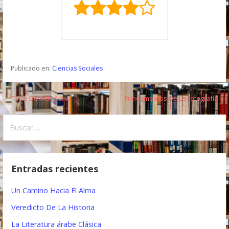
Publicado en:
Ciencias Sociales
← Tabla De Vida Activa
Fundamentos De La Fotografía →
N
a
B
u
v
s
e
c
Entradas recientes
a
g
r
Un Camino Hacia El Alma
a
:
Veredicto De La Historia
c
La Literatura árabe Clásica