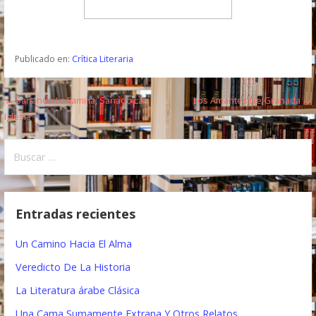
Publicado en:
Crítica Literaria
← Sanando La Familia, Sanado La
Los Amantes De Granada →
N
Iglesia
a
B
v
u
e
s
c
g
Entradas recientes
a
a
r
Un Camino Hacia El Alma
:
c
Veredicto De La Historia
i
La Literatura árabe Clásica
ó
Una Cama Sumamente Extrana Y Otros Relatos