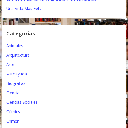
n
Una Vida Más Feliz
d
e
Categorías
e
Animales
n
Arquitectura
t
Arte
r
Autoayuda
a
Biografias
d
Ciencia
a
Ciencias Sociales
s
Cómics
Crimen