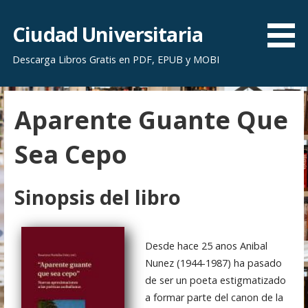
S
a
Ciudad Universitaria
l
Descarga Libros Gratis en PDF, EPUB y MOBI
t
a
r
Aparente Guante Que
a
l
Sea Cepo
c
o
n
Sinopsis del libro
t
e
n
Desde hace 25 anos Anibal
i
Nunez (1944-1987) ha pasado
d
de ser un poeta estigmatizado
o
a formar parte del canon de la