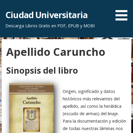
S
a
Ciudad Universitaria
l
Descarga Libros Gratis en PDF, EPUB y MOBI
t
a
r
Apellido Caruncho
a
l
c
Sinopsis del libro
o
n
t
Origen, significado y datos
e
históricos más relevantes del
n
apellido, así como la heráldica
i
(escudo de armas) del linaje.
d
Para la documentación y edición
o
de todas nuestras láminas nos