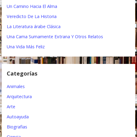
a
r
Un Camino Hacia El Alma
:
c
Veredicto De La Historia
i
La Literatura árabe Clásica
ó
Una Cama Sumamente Extrana Y Otros Relatos
n
Una Vida Más Feliz
d
e
Categorías
e
Animales
n
Arquitectura
t
Arte
r
Autoayuda
a
Biografias
d
Ciencia