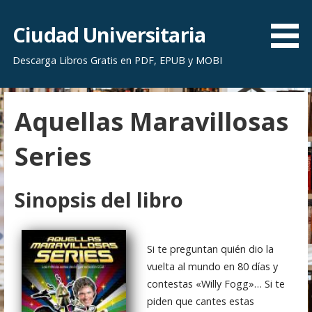
S
a
Ciudad Universitaria
l
Descarga Libros Gratis en PDF, EPUB y MOBI
t
a
r
Aquellas Maravillosas
a
l
Series
c
o
n
Sinopsis del libro
t
e
n
Si te preguntan quién dio la
i
vuelta al mundo en 80 días y
d
contestas «Willy Fogg»… Si te
o
piden que cantes estas