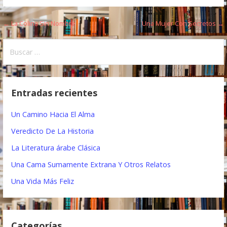
← La Colina Sin Nombre
Una Mujer Con Secretos →
N
a
B
u
v
s
e
c
Entradas recientes
a
g
r
Un Camino Hacia El Alma
a
:
Veredicto De La Historia
c
La Literatura árabe Clásica
i
Una Cama Sumamente Extrana Y Otros Relatos
ó
Una Vida Más Feliz
n
d
Categorías