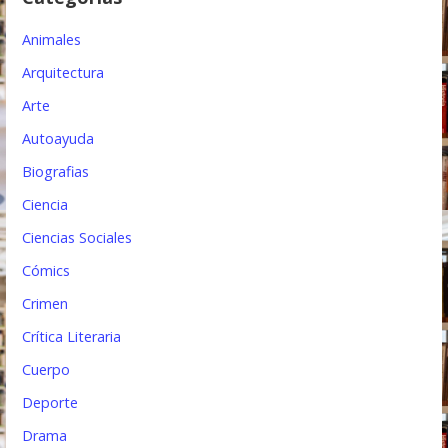
e
e
Animales
n
Arquitectura
t
Arte
Autoayuda
r
Biografias
a
Ciencia
d
Ciencias Sociales
a
Cómics
s
Crimen
Crítica Literaria
Cuerpo
Deporte
Drama