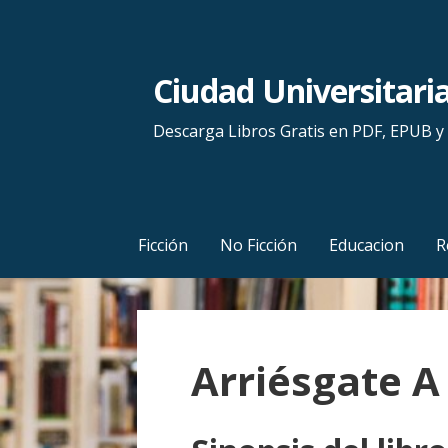
S
a
l
Ciudad Universitari
t
a
Descarga Libros Gratis en PDF, EPUB 
r
a
l
c
Ficción
No Ficción
Educacion
R
o
n
t
e
Arriésgate A
n
i
d