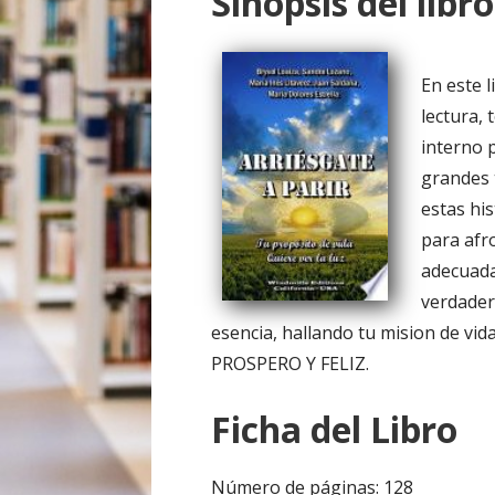
Sinopsis del libro
o
En este l
lectura, 
interno 
grandes 
estas his
para afro
adecuada
verdader
esencia, hallando tu mision de vid
PROSPERO Y FELIZ.
Ficha del Libro
Número de páginas: 128