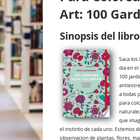
o
Art: 100 Gar
Sinopsis del libro
Saca los 
dia en e
100 jardi
antiestr
a todas 
para col
naturale
que imag
el instinto de cada uno. Estemos
observacion de plantas, flores, ma