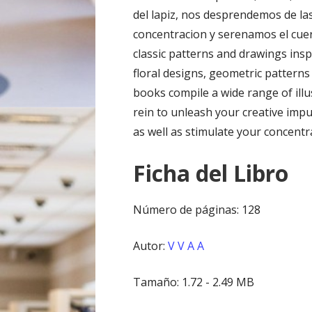
del lapiz, nos desprendemos de l
concentracion y serenamos el cu
classic patterns and drawings inspi
floral designs, geometric patterns
books compile a wide range of illu
rein to unleash your creative impu
as well as stimulate your concent
Ficha del Libro
Número de páginas: 128
Autor:
V V A A
Tamaño: 1.72 - 2.49 MB