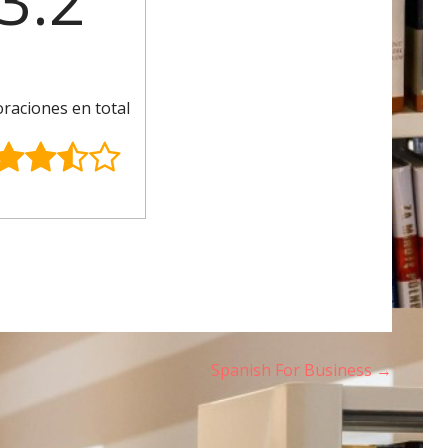
3.2
oraciones en total
Spanish For Business →