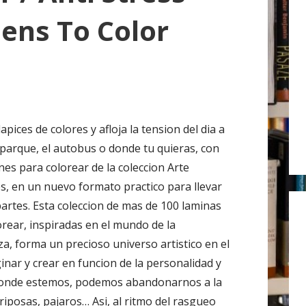
r
dens To Color
:
lapices de colores y afloja la tension del dia a
l parque, el autobus o donde tu quieras, con
nes para colorear de la coleccion Arte
es, en un nuevo formato practico para llevar
partes. Esta coleccion de mas de 100 laminas
orear, inspiradas en el mundo de la
za, forma un precioso universo artistico en el
inar y crear en funcion de la personalidad y
 donde estemos, podemos abandonarnos a la
riposas, pajaros… Asi, al ritmo del rasgueo