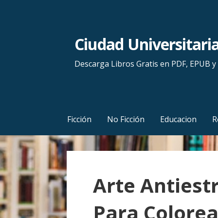
S
a
l
Ciudad Universitari
t
a
Descarga Libros Gratis en PDF, EPUB 
r
a
l
c
Ficción
No Ficción
Educacion
R
o
n
t
e
Arte Antiestr
n
i
Para Colorear
d