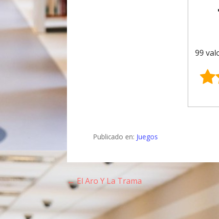
99 val
Publicado en:
Juegos
← El Aro Y La Trama
N
a