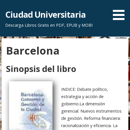
S
a
Ciudad Universitaria
l
Descarga Libros Gratis en PDF, EPUB y MOBI
t
a
r
Barcelona
a
l
c
Sinopsis del libro
o
n
t
INDICE: Debate político,
e
estrategia y acción de
n
gobierno.La dimensión
i
gerencial. Nuevos instrumentos
d
de gestión. Reforma financiera:
o
racionalización y eficiencia. La