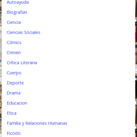
a
Autoayuda
d
Biografias
a
Ciencia
s
Ciencias Sociales
Cómics
Crimen
Crítica Literaria
Cuerpo
Deporte
Drama
Educacion
Etica
Familia y Relaciones Humanas
Ficción