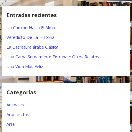
s
g
c
Entradas recientes
a
a
r
c
Un Camino Hacia El Alma
:
i
Veredicto De La Historia
ó
La Literatura árabe Clásica
Una Cama Sumamente Extrana Y Otros Relatos
n
Una Vida Más Feliz
d
e
e
Categorías
n
Animales
t
Arquitectura
r
Arte