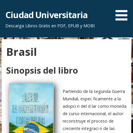
S
a
Ciudad Universitaria
l
Descarga Libros Gratis en PDF, EPUB y MOBI
t
a
r
Brasil
a
l
c
Sinopsis del libro
o
n
t
Partiendo de la segunda Guerra
e
Mundial, espec ficamente a la
n
adopci n del d lar como moneda
i
de curso internacional, el autor
d
reconstruye el proceso de
o
creciente integraci n de las