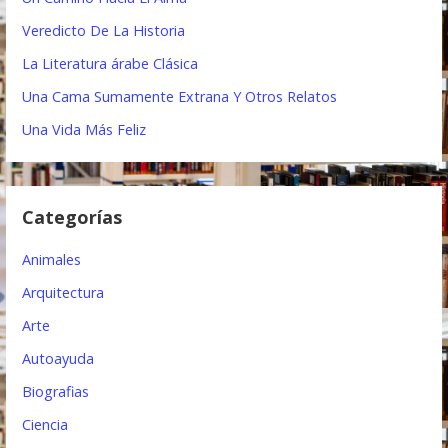
a
:
Veredicto De La Historia
c
La Literatura árabe Clásica
i
Una Cama Sumamente Extrana Y Otros Relatos
ó
Una Vida Más Feliz
n
d
Categorías
e
e
Animales
n
Arquitectura
t
Arte
Autoayuda
r
Biografias
a
Ciencia
d