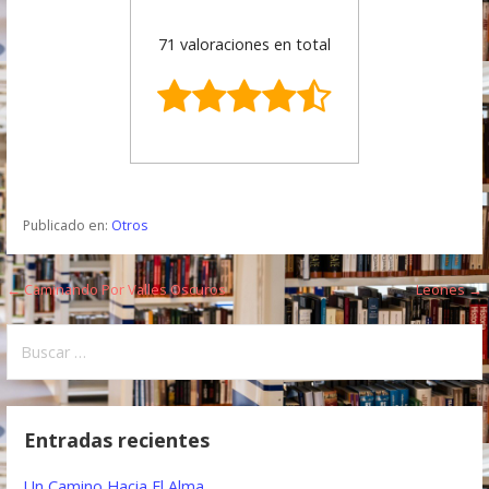
71 valoraciones en total
Publicado en:
Otros
← Caminando Por Valles Oscuros
Leones →
N
a
B
u
v
s
e
c
Entradas recientes
a
g
r
Un Camino Hacia El Alma