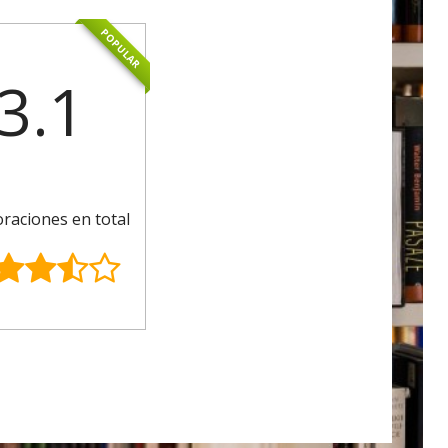
POPULAR
3.1
oraciones en total