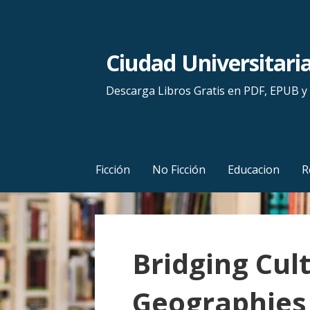
S
a
l
Ciudad Universitari
t
a
Descarga Libros Gratis en PDF, EPUB 
r
a
l
c
Ficción
No Ficción
Educacion
R
o
n
t
e
Bridging Cul
n
i
Geographies
d