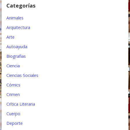
e
Categorías
e
Animales
n
Arquitectura
t
Arte
r
Autoayuda
a
Biografias
d
Ciencia
a
Ciencias Sociales
s
Cómics
Crimen
Crítica Literaria
Cuerpo
Deporte