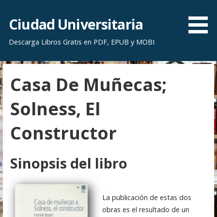
S
a
Ciudad Universitaria
l
Descarga Libros Gratis en PDF, EPUB y MOBI
t
a
r
Casa De Muñecas;
a
l
Solness, El
c
o
Constructor
n
t
e
Sinopsis del libro
n
i
d
La publicación de estas dos
o
obras es el resultado de un