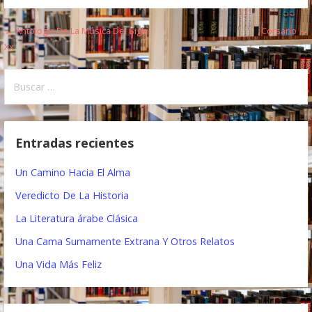
← Antología De La Música Del Siglo
Corsario →
N
Xx
a
B
v
u
e
s
c
g
Entradas recientes
a
a
r
Un Camino Hacia El Alma
:
c
Veredicto De La Historia
i
La Literatura árabe Clásica
ó
Una Cama Sumamente Extrana Y Otros Relatos
n
Una Vida Más Feliz
d