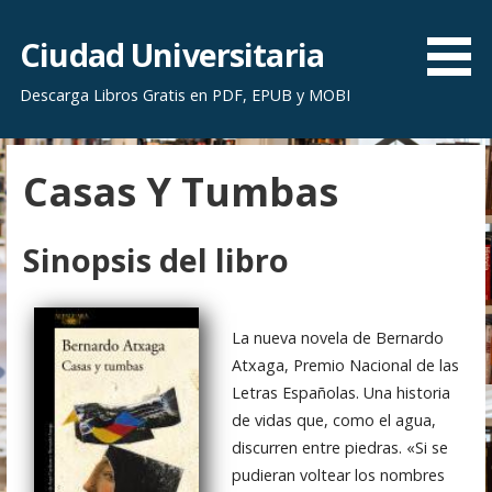
S
a
Ciudad Universitaria
l
Descarga Libros Gratis en PDF, EPUB y MOBI
t
a
r
Casas Y Tumbas
a
l
c
Sinopsis del libro
o
n
t
La nueva novela de Bernardo
e
Atxaga, Premio Nacional de las
n
Letras Españolas. Una historia
i
de vidas que, como el agua,
d
discurren entre piedras. «Si se
o
pudieran voltear los nombres