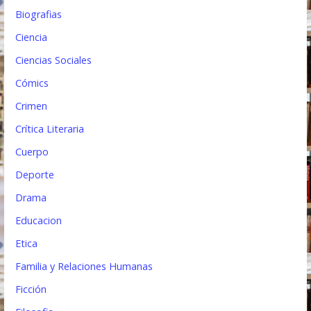
a
Biografias
d
Ciencia
a
Ciencias Sociales
s
Cómics
Crimen
Crítica Literaria
Cuerpo
Deporte
Drama
Educacion
Etica
Familia y Relaciones Humanas
Ficción