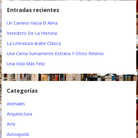
c
g
Entradas recientes
a
a
r
Un Camino Hacia El Alma
:
c
Veredicto De La Historia
i
La Literatura árabe Clásica
ó
Una Cama Sumamente Extrana Y Otros Relatos
n
Una Vida Más Feliz
d
e
Categorías
e
Animales
n
Arquitectura
t
Arte
r
Autoayuda