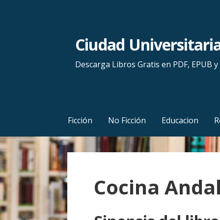
S
a
l
Ciudad Universitari
t
a
Descarga Libros Gratis en PDF, EPUB 
r
a
l
c
Ficción
No Ficción
Educacion
R
o
n
t
e
Cocina Anda
n
i
d