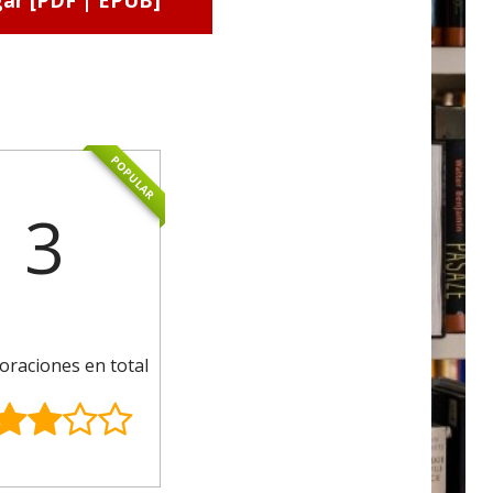
ar [PDF | EPUB]
POPULAR
3
oraciones en total