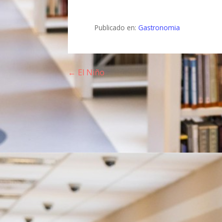
Publicado en:
Gastronomia
← El Niño
N
a
v
e
g
a
c