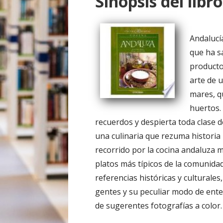
Sinopsis del libro
o
Andalucía
que ha s
producto
arte de 
mares, q
huertos.
recuerdos y despierta toda clase 
una culinaria que rezuma historia 
recorrido por la cocina andaluza m
platos más típicos de la comunidad
referencias históricas y culturales
gentes y su peculiar modo de ent
de sugerentes fotografías a color.