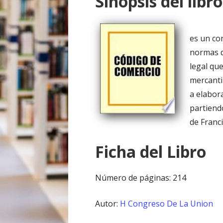
Sinopsis del libro
o
es un co
normas d
legal que
mercanti
a elabora
partiend
de Franc
Ficha del Libro
Número de páginas: 214
Autor:
H Congreso De La Union