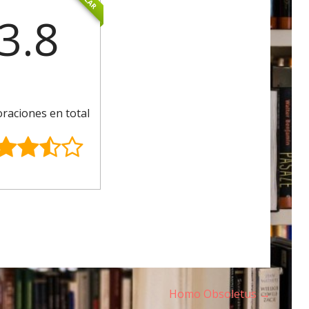
3.8
oraciones en total
Homo Obsoletus →