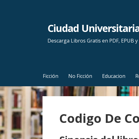
S
a
l
Ciudad Universitari
t
a
Descarga Libros Gratis en PDF, EPUB 
r
a
l
c
Ficción
No Ficción
Educacion
R
o
n
t
e
Codigo De C
n
i
d