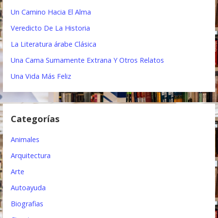
r
Un Camino Hacia El Alma
a
:
Veredicto De La Historia
c
La Literatura árabe Clásica
i
Una Cama Sumamente Extrana Y Otros Relatos
ó
Una Vida Más Feliz
n
d
Categorías
e
e
Animales
n
Arquitectura
t
Arte
Autoayuda
r
Biografias
a