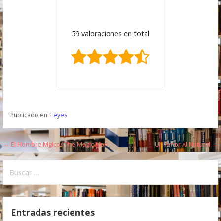
59 valoraciones en total
Publicado en:
Leyes
← El Hombre Mgico/ The Magic Man
Un Amor Al Natural →
N
a
B
u
v
s
e
c
Entradas recientes
a
g