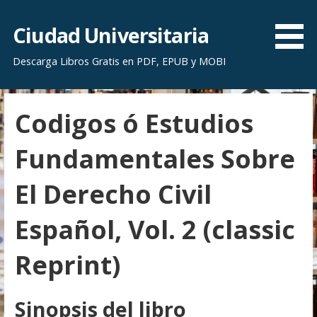
S
a
Ciudad Universitaria
l
Descarga Libros Gratis en PDF, EPUB y MOBI
t
a
r
Codigos ó Estudios
a
l
Fundamentales Sobre
c
o
El Derecho Civil
n
t
Español, Vol. 2 (classic
e
n
Reprint)
i
d
o
Sinopsis del libro