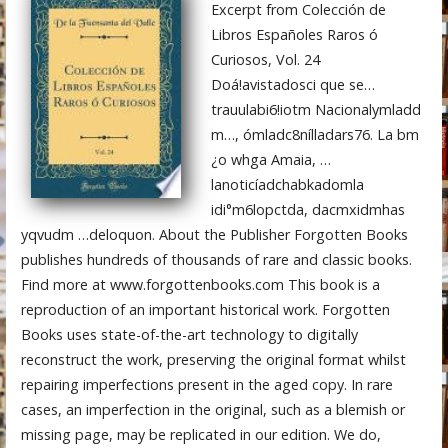
Excerpt from Colección de
Libros Españoles Raros ó
Curiosos, Vol. 24
Doá!avistadosci que se…
trauulabi6!iotm Nacionalymladd
m…, ómladc8nílladars76. La bm
¿o whga Amaia, …
lanoticíadchabkadomla
idi°m6lopctda, dacmxidmhas
yqvudm …deloquon. About the Publisher Forgotten Books
publishes hundreds of thousands of rare and classic books.
Find more at www.forgottenbooks.com This book is a
reproduction of an important historical work. Forgotten
Books uses state-of-the-art technology to digitally
reconstruct the work, preserving the original format whilst
repairing imperfections present in the aged copy. In rare
cases, an imperfection in the original, such as a blemish or
missing page, may be replicated in our edition. We do,