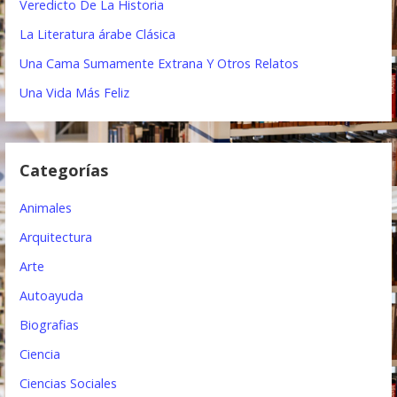
Veredicto De La Historia
i
La Literatura árabe Clásica
ó
Una Cama Sumamente Extrana Y Otros Relatos
n
Una Vida Más Feliz
d
e
Categorías
e
Animales
n
Arquitectura
t
Arte
r
Autoayuda
a
Biografias
d
Ciencia
a
Ciencias Sociales