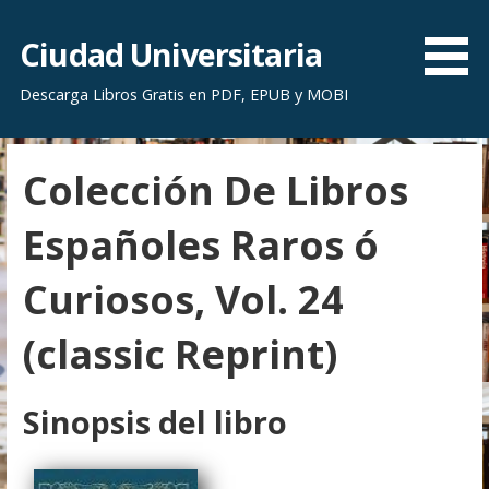
S
a
Ciudad Universitaria
l
Descarga Libros Gratis en PDF, EPUB y MOBI
t
a
r
Colección De Libros
a
l
Españoles Raros ó
c
o
Curiosos, Vol. 24
n
t
(classic Reprint)
e
n
i
Sinopsis del libro
d
o