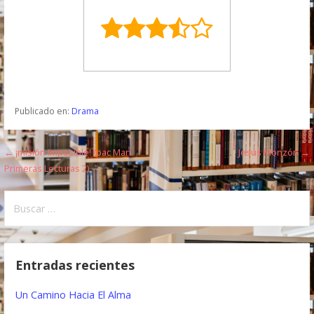
Publicado en:
Drama
← ¡misión Imposible! (pac Man.
Jesús Monzón →
N
Primeras Lecturas 2)
a
B
v
u
e
s
c
g
Entradas recientes
a
a
r
Un Camino Hacia El Alma
:
c