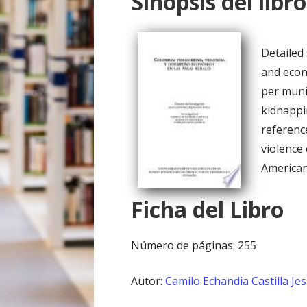
Sinopsis del libro
o
Detailed 
and econ
per munic
kidnappin
referenc
violence
American 
Ficha del Libro
Número de páginas: 255
Autor:
Camilo Echandia Castilla
Je