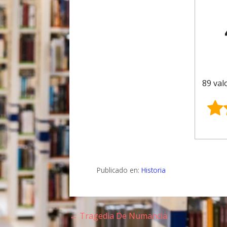
89 val
Publicado en:
Historia
← Tragedia De Numancia
N