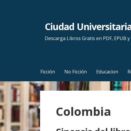
S
a
l
Ciudad Universitari
t
a
Descarga Libros Gratis en PDF, EPUB 
r
a
l
c
Ficción
No Ficción
Educacion
R
o
n
t
e
Colombia
n
i
d