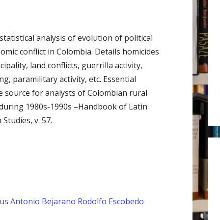
r
:
statistical analysis of evolution of political
omic conflict in Colombia. Details homicides
ipality, land conflicts, guerrilla activity,
g, paramilitary activity, etc. Essential
e source for analysts of Colombian rural
 during 1980s-1990s –Handbook of Latin
Studies, v. 57.
sus Antonio Bejarano
Rodolfo Escobedo