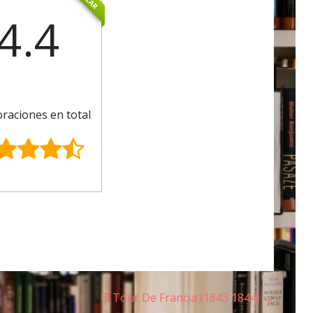
4.4
oraciones en total
El Tour De Francia (1843 1844) →