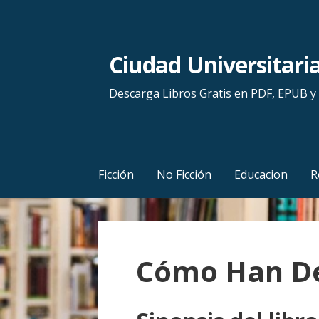
S
a
l
Ciudad Universitari
t
a
Descarga Libros Gratis en PDF, EPUB 
r
a
l
c
Ficción
No Ficción
Educacion
R
o
n
t
e
Cómo Han De
n
i
d