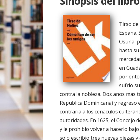
Sinopsis del libro
o
Tirso de
Espana. 
Osuna, p
hasta su
mercedar
en Guada
por enton
sufrio su
contra la nobleza. Dos anos mas ta
Republica Dominicana) y regreso en
contraria a los cenaculos culterano
autoridades. En 1625, el Concejo d
y le prohibio volver a hacerlo b
solo escribio tres nuevas piezas y 