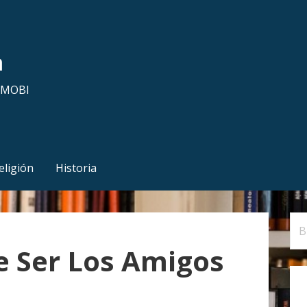
a
y MOBI
eligión
Historia
B
u
 Ser Los Amigos
s
c
a