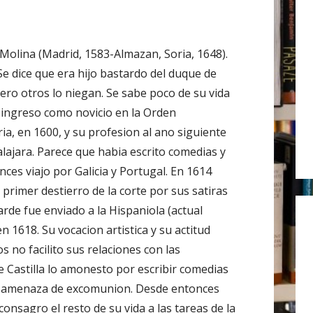
r
:
 Molina (Madrid, 1583-Almazan, Soria, 1648).
Se dice que era hijo bastardo del duque de
ero otros lo niegan. Se sabe poco de su vida
 ingreso como novicio en la Orden
ia, en 1600, y su profesion al ano siguiente
lajara. Parece que habia escrito comedias y
ces viajo por Galicia y Portugal. En 1614
 primer destierro de la corte por sus satiras
rde fue enviado a la Hispaniola (actual
 1618. Su vocacion artistica y su actitud
s no facilito sus relaciones con las
e Castilla lo amonesto por escribir comedias
ajo amenaza de excomunion. Desde entonces
consagro el resto de su vida a las tareas de la