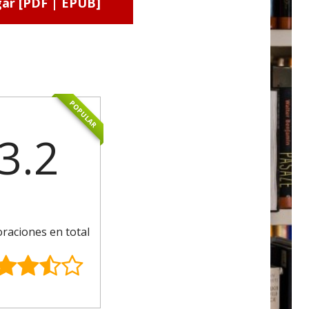
ar [PDF | EPUB]
POPULAR
3.2
oraciones en total