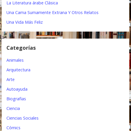
i
La Literatura árabe Clásica
ó
Una Cama Sumamente Extrana Y Otros Relatos
n
Una Vida Más Feliz
d
e
Categorías
e
Animales
n
Arquitectura
t
Arte
r
Autoayuda
a
Biografias
d
Ciencia
a
Ciencias Sociales
s
Cómics