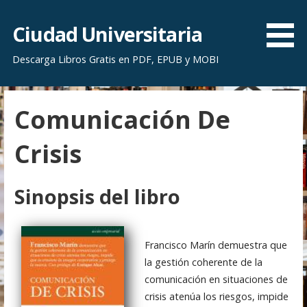
S
a
Ciudad Universitaria
l
Descarga Libros Gratis en PDF, EPUB y MOBI
t
a
r
Comunicación De
a
l
Crisis
c
o
n
Sinopsis del libro
t
e
n
Francisco Marín demuestra que
i
la gestión coherente de la
d
comunicación en situaciones de
o
crisis atenúa los riesgos, impide