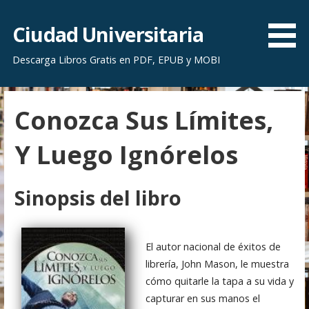
S
a
Ciudad Universitaria
l
Descarga Libros Gratis en PDF, EPUB y MOBI
t
a
r
Conozca Sus Límites,
a
l
Y Luego Ignórelos
c
o
n
Sinopsis del libro
t
e
n
El autor nacional de éxitos de
i
librería, John Mason, le muestra
d
cómo quitarle la tapa a su vida y
o
capturar en sus manos el