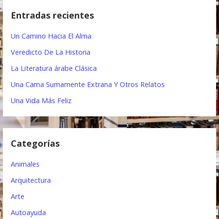
c
g
Entradas recientes
a
a
r
Un Camino Hacia El Alma
:
c
Veredicto De La Historia
i
La Literatura árabe Clásica
ó
Una Cama Sumamente Extrana Y Otros Relatos
n
Una Vida Más Feliz
d
e
Categorías
e
Animales
n
Arquitectura
t
Arte
r
Autoayuda