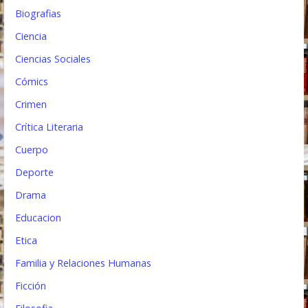
a
Biografias
d
Ciencia
a
Ciencias Sociales
s
Cómics
Crimen
Crítica Literaria
Cuerpo
Deporte
Drama
Educacion
Etica
Familia y Relaciones Humanas
Ficción