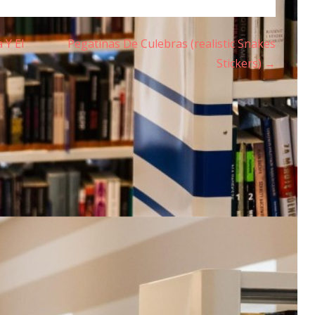
 Y El
Pegatinas De Culebras (realistic Snakes
Stickers) →