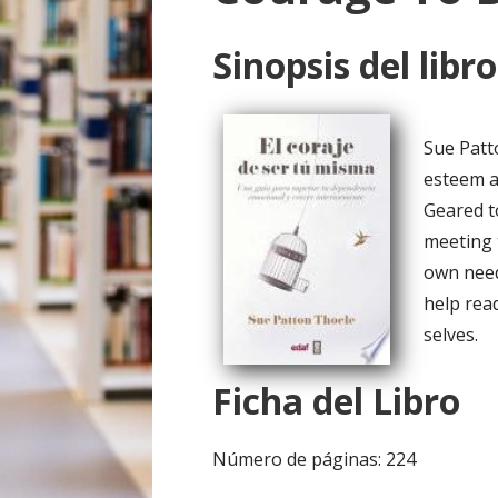
o
Sinopsis del libro
Sue Patt
esteem a
Geared t
meeting 
own need
help rea
selves.
Ficha del Libro
Número de páginas: 224