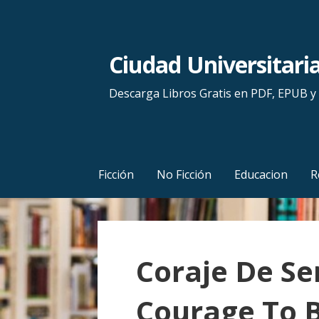
S
a
l
Ciudad Universitari
t
a
Descarga Libros Gratis en PDF, EPUB 
r
a
l
c
Ficción
No Ficción
Educacion
R
o
n
t
e
Coraje De Se
n
i
Courage To B
d