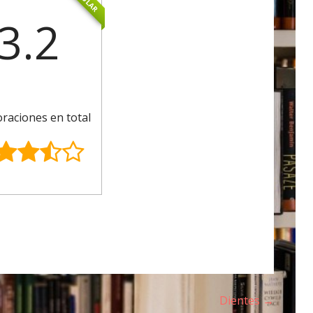
3.2
oraciones en total
Dientes →