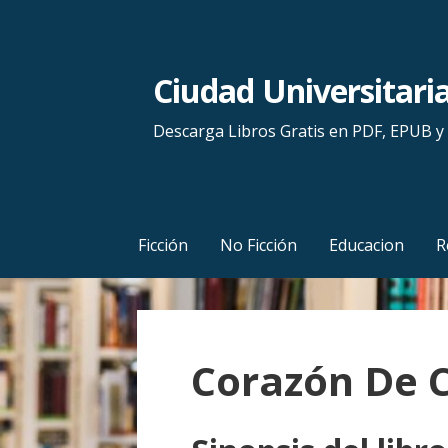
S
a
l
Ciudad Universitari
t
a
Descarga Libros Gratis en PDF, EPUB 
r
a
l
c
Ficción
No Ficción
Educacion
R
o
n
t
e
Corazón De
n
i
d