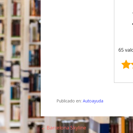
65 val
Publicado en:
Autoayuda
← Barcelona Skyline
N