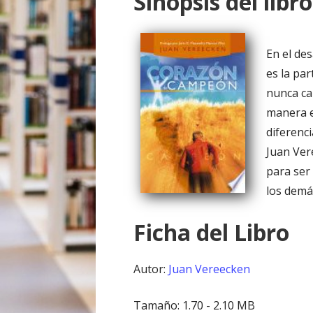
Sinopsis del libro
o
En el des
es la par
nunca ca
manera e
diferenc
Juan Ver
para ser
los demá
Ficha del Libro
Autor:
Juan Vereecken
Tamaño: 1.70 - 2.10 MB