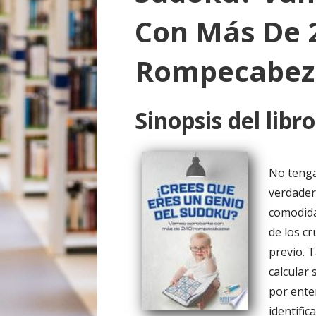
o
Con Más De 
Rompecabez
Sinopsis del libro
No tenga
verdader
comodida
de los c
previo. 
calcular
por ente
identifi