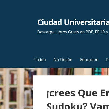
S
a
l
Ciudad Universitari
t
a
Descarga Libros Gratis en PDF, EPUB 
r
a
l
c
Ficción
No Ficción
Educacion
R
o
n
t
e
¡crees Que E
n
i
Sudoku? Vam
d