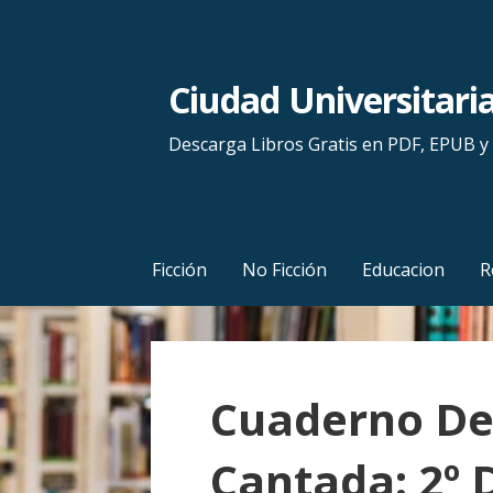
S
a
l
Ciudad Universitari
t
a
Descarga Libros Gratis en PDF, EPUB 
r
a
l
c
Ficción
No Ficción
Educacion
R
o
n
t
e
Cuaderno De
n
i
Cantada: 2º 
d