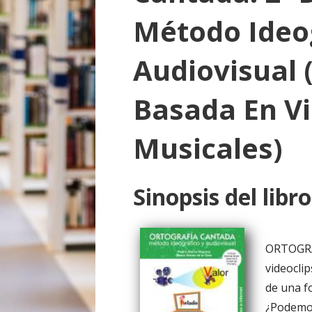
o
Método Ideo
Audiovisual
Basada En Vi
Musicales)
Sinopsis del libro
ORTOGRA
videocli
de una f
¿Podemos