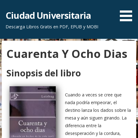
S
a
Ciudad Universitaria
l
Descarga Libros Gratis en PDF, EPUB y MOBI
t
a
r
Cuarenta Y Ocho Dias
a
l
c
Sinopsis del libro
o
n
t
Cuando a veces se cree que
e
nada podría empeorar, el
n
destino lanza los dados sobre la
i
mesa y aún siguen girando. La
d
diferencia entre la
o
desesperación y la cordura,