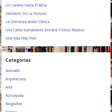
a
r
Un Camino Hacia El Alma
:
c
Veredicto De La Historia
i
La Literatura árabe Clásica
ó
Una Cama Sumamente Extrana Y Otros Relatos
n
Una Vida Más Feliz
d
e
Categorías
e
Animales
n
Arquitectura
t
Arte
r
Autoayuda
a
Biografias
d
Ciencia