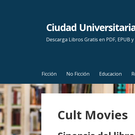
S
a
l
Ciudad Universitari
t
a
Descarga Libros Gratis en PDF, EPUB 
r
a
l
c
Ficción
No Ficción
Educacion
R
o
n
t
e
Cult Movies
n
i
d