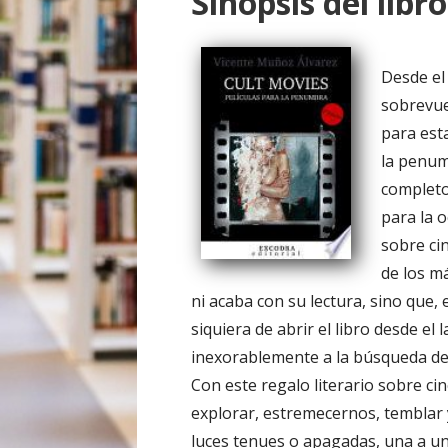
Sinopsis del libro
o
Desde el
sobrevue
para est
la penum
completo
para la 
sobre cin
de los m
ni acaba con su lectura, sino que,
siquiera de abrir el libro desde el
inexorablemente a la búsqueda de
Con este regalo literario sobre ci
explorar, estremecernos, temblar 
luces tenues o apagadas, una a una