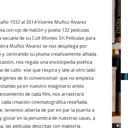
r
:
 año 1932 al 2014 Vicente Muñoz Álvarez
la con ojo de halcón y poeta 132 películas
a secuela de su Cult Movies. En Películas para
bra Muñoz Álvarez se nos despliega por
 y, centrando su pluma creativamente afilada
ocasión, nos regala una enciclopedia poética
e de culto -ese que respira y late al otro lado
árgenes de lo convencional- que no empieza
 estando ya en nuestro imaginario antes
 lanzamiento de cada film, nos arrastrará
 cada creación cinematográfica reseñada.
ne, tenemos abierta de par en par la puerta a
y gozar en la penumbra de nuestras casas, a
, las películas descritas con maestría