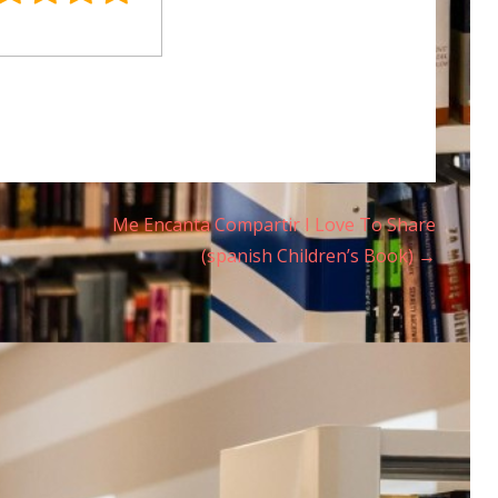
Me Encanta Compartir I Love To Share
(spanish Children’s Book) →