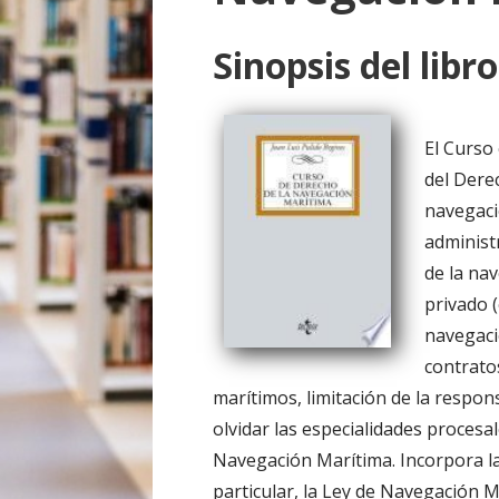
o
Sinopsis del libro
El Curso 
del Dere
navegaci
administ
de la na
privado (
navegaci
contrato
marítimos, limitación de la respon
olvidar las especialidades proces
Navegación Marítima. Incorpora la
particular, la Ley de Navegación M