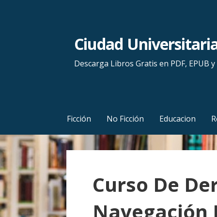
S
a
l
Ciudad Universitari
t
a
Descarga Libros Gratis en PDF, EPUB 
r
a
l
c
Ficción
No Ficción
Educacion
R
o
n
t
e
Curso De De
n
i
Navegación 
d