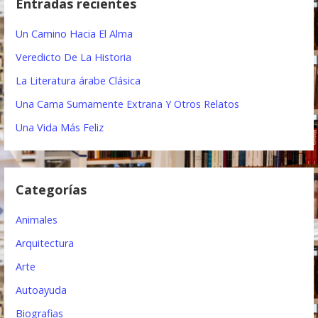
Entradas recientes
a
g
r
Un Camino Hacia El Alma
a
:
Veredicto De La Historia
c
La Literatura árabe Clásica
i
Una Cama Sumamente Extrana Y Otros Relatos
ó
Una Vida Más Feliz
n
d
Categorías
e
e
Animales
n
Arquitectura
t
Arte
Autoayuda
r
Biografias