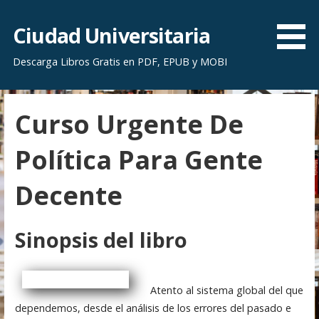
S
a
Ciudad Universitaria
l
Descarga Libros Gratis en PDF, EPUB y MOBI
t
a
r
Curso Urgente De
a
l
Política Para Gente
c
o
Decente
n
t
e
Sinopsis del libro
n
i
d
Atento al sistema global del que
o
dependemos, desde el análisis de los errores del pasado e