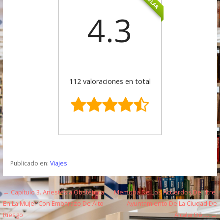
4.3
112 valoraciones en total
Publicado en:
Viajes
← Capítulo 3. Anestesia Obstétrica
Memoria De Los Acuerdos Del Iltre.
N
En La Mujer Con Embarazo De Alto
Ayuntamiento De La Ciudad De
a
Riesgo
Alcalai De … →