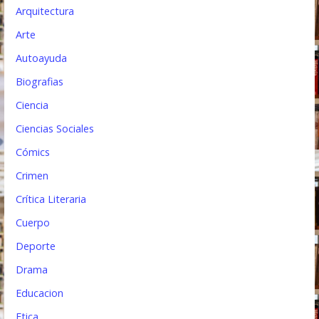
t
Arquitectura
r
Arte
a
Autoayuda
d
Biografias
a
Ciencia
s
Ciencias Sociales
Cómics
Crimen
Crítica Literaria
Cuerpo
Deporte
Drama
Educacion
Etica