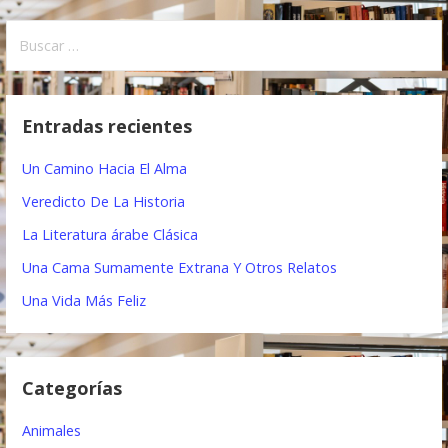
v
B
e
u
s
g
c
Entradas recientes
a
a
r
c
Un Camino Hacia El Alma
:
i
Veredicto De La Historia
ó
La Literatura árabe Clásica
Una Cama Sumamente Extrana Y Otros Relatos
n
Una Vida Más Feliz
d
e
e
Categorías
n
Animales