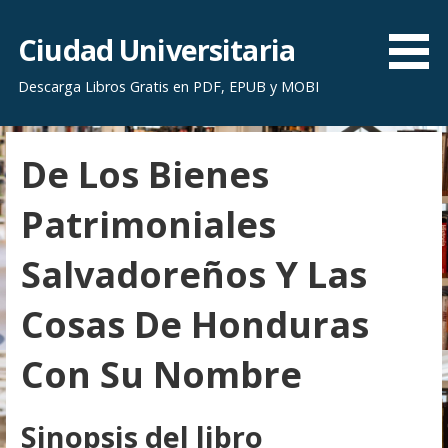
S
a
Ciudad Universitaria
l
Descarga Libros Gratis en PDF, EPUB y MOBI
t
a
r
De Los Bienes
a
l
Patrimoniales
c
o
Salvadoreños Y Las
n
t
Cosas De Honduras
e
n
Con Su Nombre
i
d
o
Sinopsis del libro