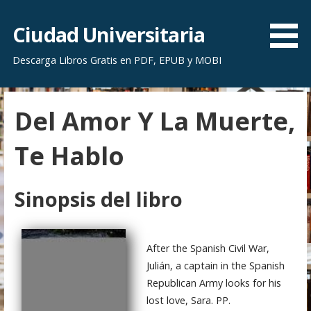
S
a
Ciudad Universitaria
l
Descarga Libros Gratis en PDF, EPUB y MOBI
t
a
r
Del Amor Y La Muerte,
a
l
Te Hablo
c
o
n
Sinopsis del libro
t
e
n
After the Spanish Civil War,
i
Julián, a captain in the Spanish
d
Republican Army looks for his
o
lost love, Sara. PP.