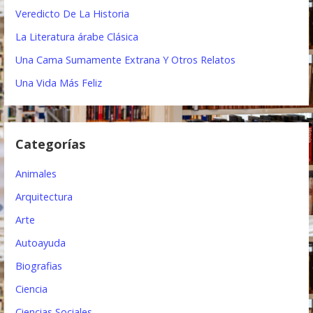
:
Veredicto De La Historia
c
La Literatura árabe Clásica
i
Una Cama Sumamente Extrana Y Otros Relatos
ó
Una Vida Más Feliz
n
d
Categorías
e
e
Animales
n
Arquitectura
t
Arte
Autoayuda
r
Biografias
a
Ciencia
d
Ciencias Sociales