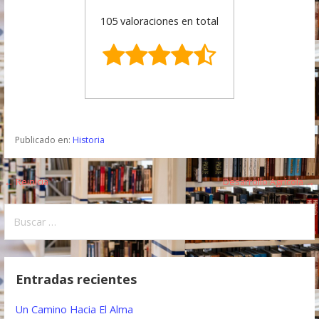
105 valoraciones en total
Publicado en:
Historia
← Reinicia
Desarrollo Agrícola →
N
a
B
u
v
s
e
c
Entradas recientes
a
g
r
Un Camino Hacia El Alma
a