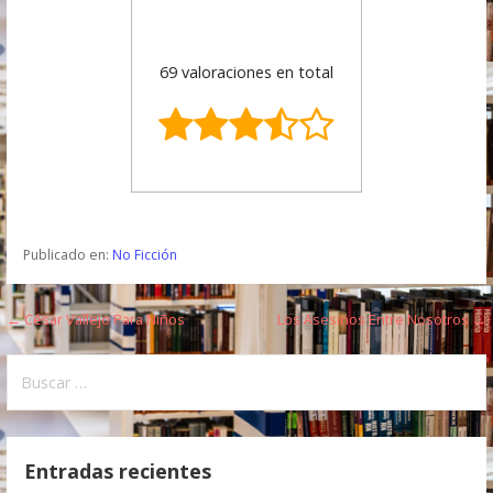
69 valoraciones en total
Publicado en:
No Ficción
← César Vallejo Para Niños
Los Asesinos Entre Nosotros →
N
a
B
u
v
s
e
c
Entradas recientes
a
g