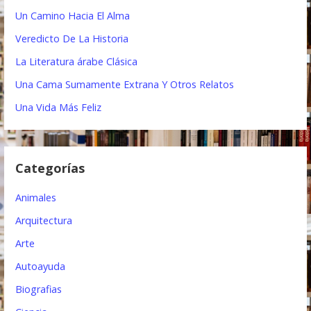
r
Un Camino Hacia El Alma
a
:
Veredicto De La Historia
c
La Literatura árabe Clásica
i
Una Cama Sumamente Extrana Y Otros Relatos
ó
Una Vida Más Feliz
n
d
Categorías
e
e
Animales
n
Arquitectura
t
Arte
Autoayuda
r
Biografias
a