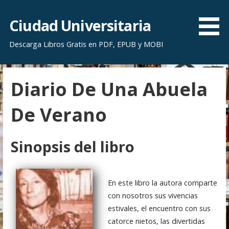
S
a
Ciudad Universitaria
l
Descarga Libros Gratis en PDF, EPUB y MOBI
t
a
r
Diario De Una Abuela
a
l
De Verano
c
o
n
Sinopsis del libro
t
e
n
En este libro la autora comparte
i
con nosotros sus vivencias
d
estivales, el encuentro con sus
o
catorce nietos, las divertidas