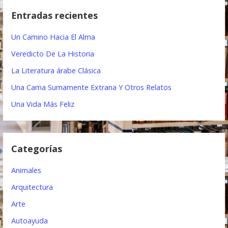
e
c
Entradas recientes
a
g
r
Un Camino Hacia El Alma
a
:
Veredicto De La Historia
c
La Literatura árabe Clásica
i
Una Cama Sumamente Extrana Y Otros Relatos
ó
Una Vida Más Feliz
n
d
Categorías
e
e
Animales
n
Arquitectura
t
Arte
Autoayuda
r