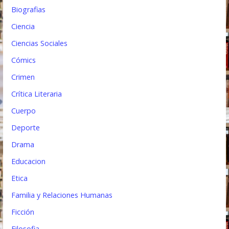
Biografias
a
Ciencia
d
Ciencias Sociales
a
Cómics
s
Crimen
Crítica Literaria
Cuerpo
Deporte
Drama
Educacion
Etica
Familia y Relaciones Humanas
Ficción
Filosofia