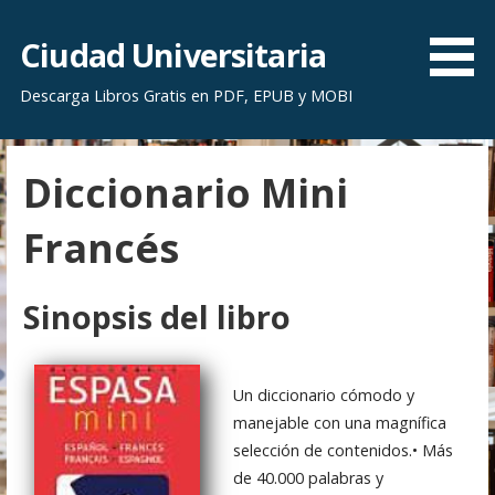
S
a
Ciudad Universitaria
l
Descarga Libros Gratis en PDF, EPUB y MOBI
t
a
r
Diccionario Mini
a
l
Francés
c
o
n
Sinopsis del libro
t
e
n
Un diccionario cómodo y
i
manejable con una magnífica
d
selección de contenidos.• Más
o
de 40.000 palabras y