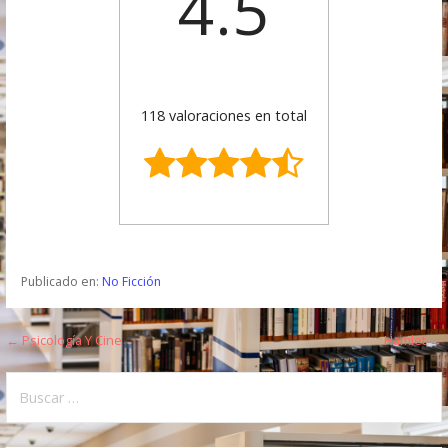
4.5
118 valoraciones en total
Publicado en:
No Ficción
← Psicología Y Cine
Hamlet →
N
a
B
u
v
s