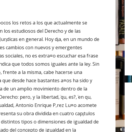
r
:
ocos los retos a los que actualmente se
n los estudiosos del Derecho y de las
 Jur¡dicas en general. Hoy d¡a, en un mundo de
es cambios con nuevos y emergentes
s sociales, no es extra¤o escuchar esa frase
ndica que todos somos iguales ante la ley. Sin
 frente a la misma, cabe hacerse una
 que desde hace bastantes a¤os ha sido y
ia de un amplio movimiento dentro de la
recho: pero, y la libertad, ̈qu‚ es?, ̈en qu‚
gualdad, Antonio Enrique P‚rez Lu¤o acomete
resenta su obra dividida en cuatro cap¡tulos
distintos tipos o dimensiones de igualdad de
cado del concepto de igualdad en la