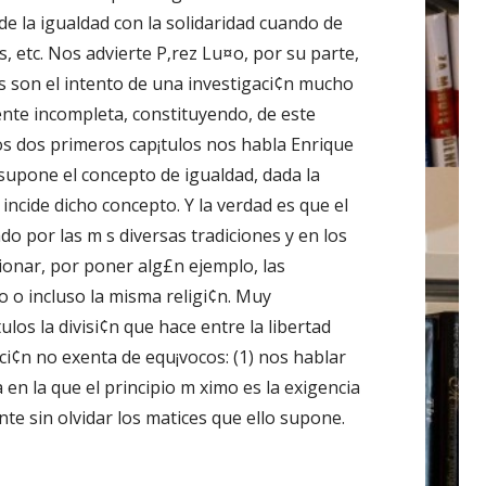
 de la igualdad con la solidaridad cuando de
etc. Nos advierte P‚rez Lu¤o, por su parte,
os son el intento de una investigaci¢n mucho
nte incompleta, constituyendo, de este
s dos primeros cap¡tulos nos habla Enrique
 supone el concepto de igualdad, dada la
 incide dicho concepto. Y la verdad es que el
do por las m s diversas tradiciones y en los
ionar, por poner alg£n ejemplo, las
cho o incluso la misma religi¢n. Muy
los la divisi¢n que hace entre la libertad
inci¢n no exenta de equ¡vocos: (1) nos hablar
 en la que el principio m ximo es la exigencia
nte sin olvidar los matices que ello supone.