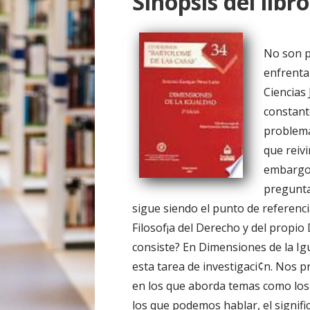
Sinopsis del libro
o
No son p
enfrenta
Ciencias
constant
problema
que reivi
embargo,
pregunta
sigue siendo el punto de referenc
Filosof¡a del Derecho y del propio De
consiste? En Dimensiones de la I
esta tarea de investigaci¢n. Nos p
en los que aborda temas como los 
los que podemos hablar, el signifi