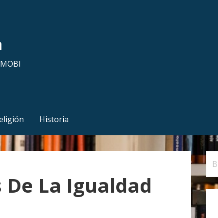
a
y MOBI
eligión
Historia
B
u
 De La Igualdad
s
c
a