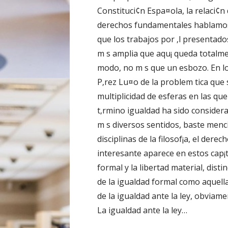
Constituci¢n Espa¤ola, la relaci¢n
derechos fundamentales hablamos, 
que los trabajos por ‚l presentad
m s amplia que aqu¡ queda totalme
modo, no m s que un esbozo. En lo
P‚rez Lu¤o de la problem tica que
multiplicidad de esferas en las que
t‚rmino igualdad ha sido considera
m s diversos sentidos, baste menc
disciplinas de la filosof¡a, el dere
interesante aparece en estos cap¡tu
formal y la libertad material, dist
de la igualdad formal como aquella
de la igualdad ante la ley, obviame
La igualdad ante la ley…