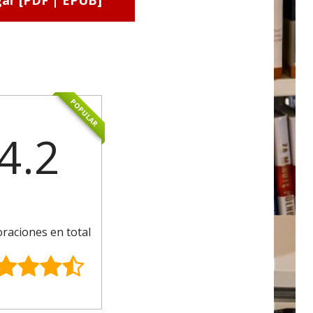
ar [PDF | EPUB]
POPULAR
4.2
oraciones en total