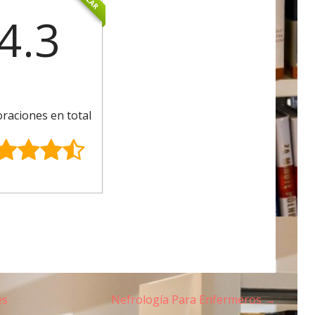
4.3
oraciones en total
es
Nefrología Para Enfermeros →