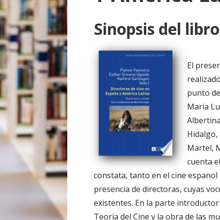
o
Sinopsis del libro
El presen
realizad
punto de
Maria Lu
Albertina
Hidalgo,
Martel, 
cuenta e
constata, tanto en el cine espano
presencia de directoras, cuyas vo
existentes. En la parte introductor
Teoria del Cine y la obra de las 