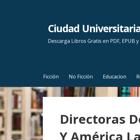
S
a
l
Ciudad Universitari
t
a
Descarga Libros Gratis en PDF, EPUB 
r
a
l
c
Ficción
No Ficción
Educacion
R
o
n
t
e
Directoras D
n
i
Y América La
d