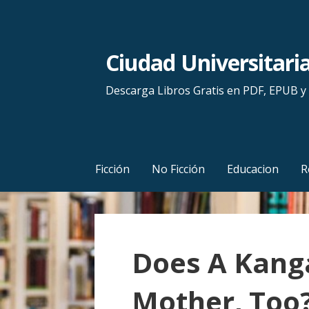
S
a
l
Ciudad Universitari
t
a
Descarga Libros Gratis en PDF, EPUB 
r
a
l
c
Ficción
No Ficción
Educacion
R
o
n
t
e
Does A Kang
n
i
Mother, Too?
d