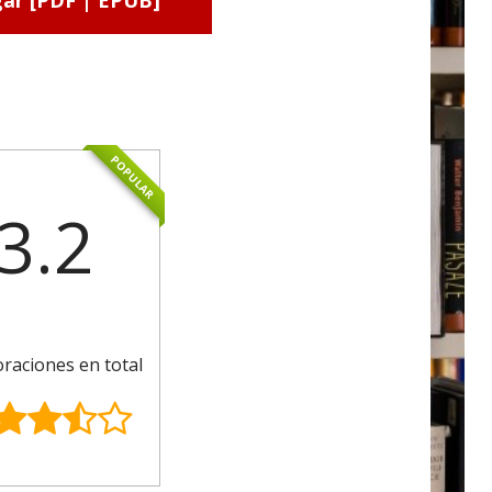
ar [PDF | EPUB]
POPULAR
3.2
oraciones en total