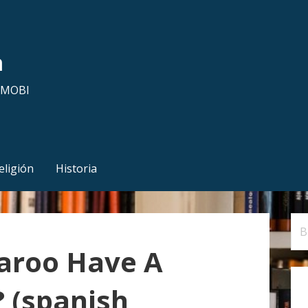
a
y MOBI
eligión
Historia
B
u
aroo Have A
s
c
 (spanish
a