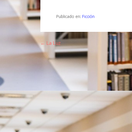
Publicado en:
Ficción
← La Luz
N
a
v
e
g
a
c