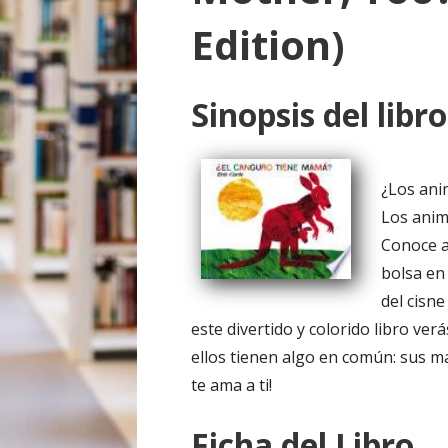
o
Edition)
Sinopsis del libro
¿Los ani
Los anim
Conoce a
bolsa en
del cisn
este divertido y colorido libro v
ellos tienen algo en común: sus m
te ama a ti!
Ficha del Libro