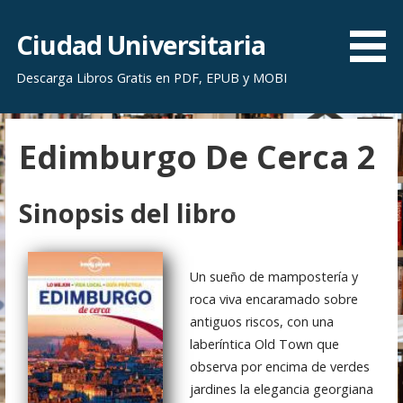
S
a
Ciudad Universitaria
l
Descarga Libros Gratis en PDF, EPUB y MOBI
t
a
r
Edimburgo De Cerca 2
a
l
c
Sinopsis del libro
o
n
t
Un sueño de mampostería y
e
roca viva encaramado sobre
n
antiguos riscos, con una
i
laberíntica Old Town que
d
observa por encima de verdes
o
jardines la elegancia georgiana