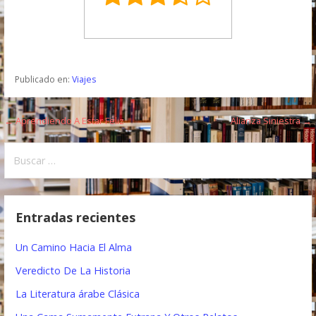
Publicado en:
Viajes
← Aprendiendo A Estar Feliz
Alianza Siniestra →
N
a
B
u
v
s
e
c
Entradas recientes
a
g
r
Un Camino Hacia El Alma
a
:
Veredicto De La Historia
c
La Literatura árabe Clásica
i