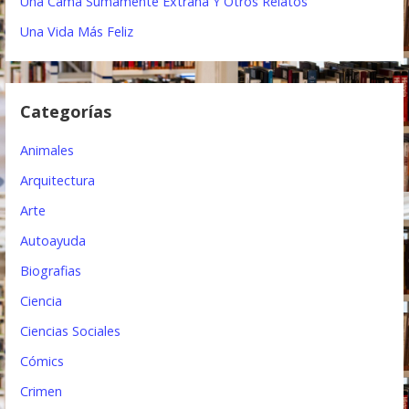
Una Cama Sumamente Extrana Y Otros Relatos
ó
Una Vida Más Feliz
n
d
Categorías
e
e
Animales
n
Arquitectura
t
Arte
Autoayuda
r
Biografias
a
Ciencia
d
Ciencias Sociales
a
Cómics
s
Crimen