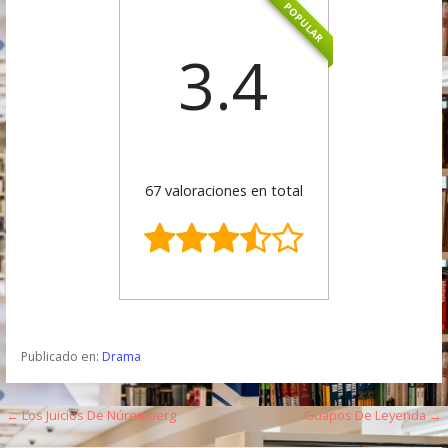
POPULAR
3.4
67 valoraciones en total
Publicado en:
Drama
← Los Juicios De Núremberg
Guapos De Leyenda →
N