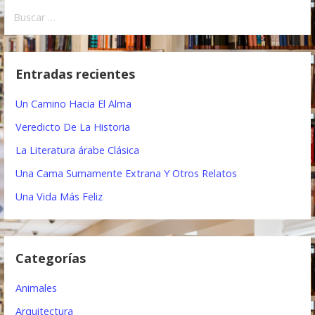
a
B
u
v
s
e
c
Entradas recientes
a
g
r
Un Camino Hacia El Alma
a
:
Veredicto De La Historia
c
La Literatura árabe Clásica
i
Una Cama Sumamente Extrana Y Otros Relatos
ó
Una Vida Más Feliz
n
d
Categorías
e
e
Animales
n
Arquitectura