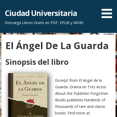
S
a
Ciudad Universitaria
l
Descarga Libros Gratis en PDF, EPUB y MOBI
t
a
r
El Ángel De La Guarda
a
l
c
Sinopsis del libro
o
n
t
Excerpt from El Angel de la
e
Guarda: Drama en Tres Actos
n
About the Publisher Forgotten
i
Books publishes hundreds of
d
thousands of rare and classic
o
books. Find more at