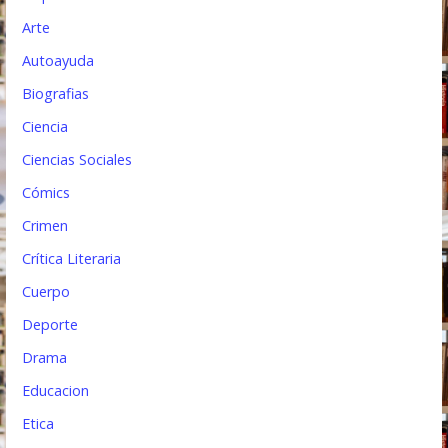
t
Arte
Autoayuda
r
Biografias
a
Ciencia
d
Ciencias Sociales
a
Cómics
s
Crimen
Crítica Literaria
Cuerpo
Deporte
Drama
Educacion
Etica