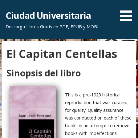
S
a
Ciudad Universitaria
l
Descarga Libros Gratis en PDF, EPUB y MOBI
t
a
r
El Capitan Centellas
a
l
c
Sinopsis del libro
o
n
t
This is a pre-1923 historical
e
reproduction that was curated
n
for quality. Quality assurance
i
was conducted on each of these
d
books in an attempt to remove
o
books with imperfections