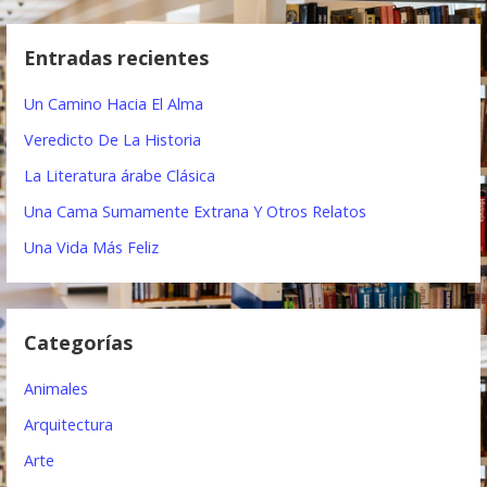
e
s
c
g
Entradas recientes
a
a
r
Un Camino Hacia El Alma
:
c
Veredicto De La Historia
i
La Literatura árabe Clásica
ó
Una Cama Sumamente Extrana Y Otros Relatos
n
Una Vida Más Feliz
d
e
Categorías
e
Animales
n
Arquitectura
t
Arte
r