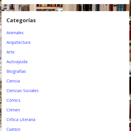
n
d
Categorías
e
e
Animales
n
Arquitectura
t
Arte
Autoayuda
r
Biografias
a
Ciencia
d
Ciencias Sociales
a
Cómics
s
Crimen
Crítica Literaria
Cuerpo