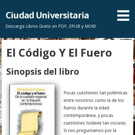
S
a
Ciudad Universitaria
l
Descarga Libros Gratis en PDF, EPUB y MOBI
t
a
r
El Código Y El Fuero
a
l
c
Sinopsis del libro
o
n
t
Pocas cuestiones tan polémicas
e
entre nosotros como la de los
n
fueros durante la edad
i
contemporánea, y pocas
d
cuestiones todavía tan oscuras.
o
Si nos preguntamos por la