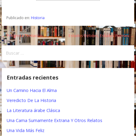
Publicado en:
Historia
← Peligrosa Tentación
Estados Débiles, Estados Fuertes →
N
a
B
u
v
s
e
c
Entradas recientes
a
g
r
Un Camino Hacia El Alma
a
:
Veredicto De La Historia
c
La Literatura árabe Clásica
i
Una Cama Sumamente Extrana Y Otros Relatos
ó
Una Vida Más Feliz