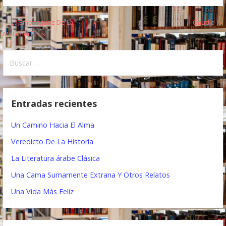
← La Embriaguez De La
Gaudio →
N
Metamorfosis
a
B
v
u
e
s
c
g
Entradas recientes
a
a
r
Un Camino Hacia El Alma
:
c
Veredicto De La Historia
i
La Literatura árabe Clásica
ó
Una Cama Sumamente Extrana Y Otros Relatos
n
Una Vida Más Feliz
d