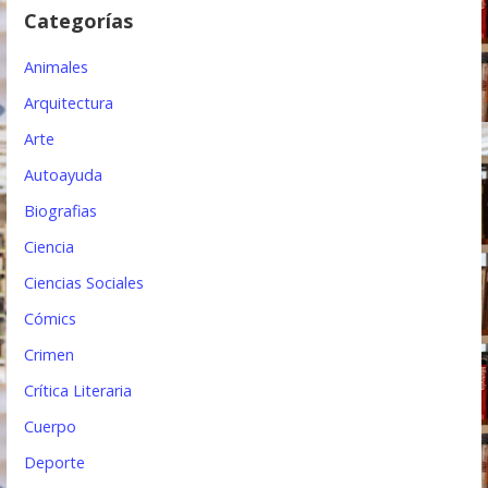
e
Categorías
e
Animales
n
Arquitectura
t
Arte
r
Autoayuda
a
Biografias
d
Ciencia
a
Ciencias Sociales
s
Cómics
Crimen
Crítica Literaria
Cuerpo
Deporte