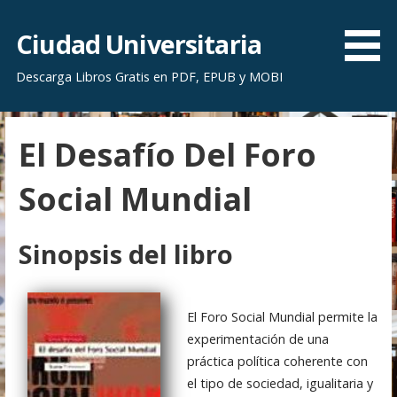
S
a
Ciudad Universitaria
l
Descarga Libros Gratis en PDF, EPUB y MOBI
t
a
r
El Desafío Del Foro
a
l
Social Mundial
c
o
n
Sinopsis del libro
t
e
n
El Foro Social Mundial permite la
i
experimentación de una
d
práctica política coherente con
o
el tipo de sociedad, igualitaria y